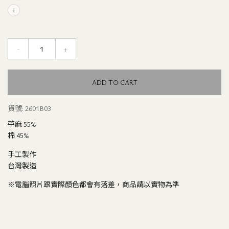
F
-
+
Quantity
ADD TO CART
貨號:
2601B03
苧麻 55%
棉 45%
手工製作
台灣製造
※電腦照片跟實際顏色都會有落差，商品請以實物為準