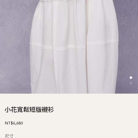
小花寬鬆短版襯衫
NT$
6,680
尺寸