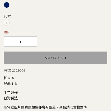
格：
格：
NT$8,680。
NT$6,076。
尺寸
F
清除
-
+
Quantity
ADD TO CART
貨號:
2502C04
棉 89%
尼龍 11%
手工製作
台灣製造
※電腦照片跟實際顏色都會有落差，商品請以實物為準