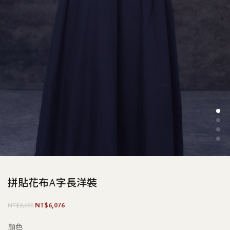
拼貼花布A字長洋裝
原
目
NT$
6,076
NT$
8,680
始
前
價
價
顏色